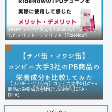
TPUチューブに変えて1,000km以上走って感
じたメリット・デメリット【RideNow】
【サバ缶・イワシ缶】コンビニ大手3社のPB
商品の栄養成分を比較してみた【EPA・
DHA】
トピックス