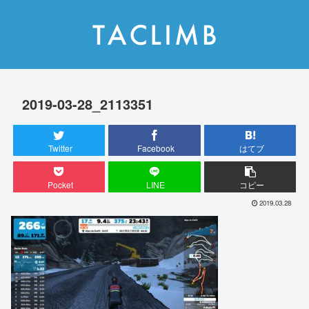
2019-03-28_2113351
Twitter
Facebook
はてブ
Pocket
LINE
コピー
2019.03.28