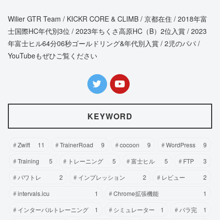
Wilier GTR Team / KICKR CORE & CLIMB / 京都在住 / 2018年富
士国際HC年代別3位 / 2023年ちくさ高原HC（B）2位入賞 / 2023
年富士ヒル64分06秒ゴールドリング&年代別入賞 / 2児のパパ /
YouTubeもぜひご覧ください
KEYWORD
Zwift
11
TrainerRoad
9
cocoon
9
WordPress
9
Training
5
トレーニング
5
富士ヒル
5
FTP
3
パワトレ
2
インプレッション
2
レビュー
2
intervals.icu
1
Chrome拡張機能
1
インターバルトレーニング
1
シミュレーター
1
バラ完
1