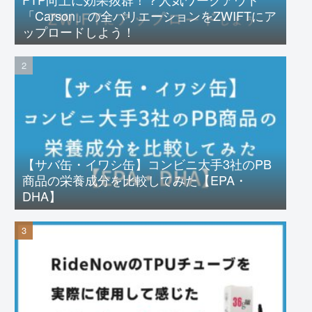
「Carson」の全バリエーションをZWIFTにア
ップロードしよう！
【サバ缶・イワシ缶】コンビニ大手3社のPB
商品の栄養成分を比較してみた【EPA・
DHA】