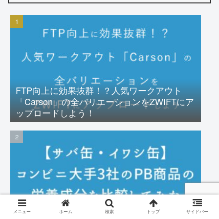
FTP向上に効果抜群！？人気ワークアウト
「Carson」の全バリエーションをZWIFTにア
ップロードしよう！
【サバ缶・イワシ缶】コンビニ大手3社のPB
メニュー
ホーム
検索
トップ
サイドバー
商品の栄養成分を比較してみた【EPA・