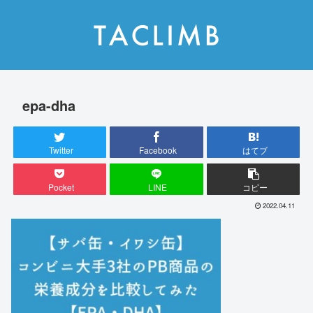
epa-dha
Twitter
Facebook
はてブ
Pocket
LINE
コピー
2022.04.11