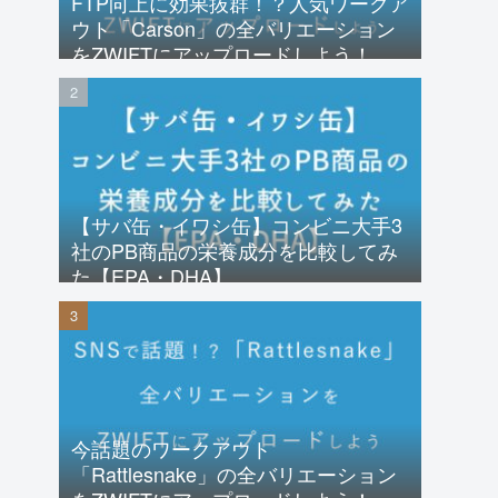
FTP向上に効果抜群！？人気ワークア
ウト「Carson」の全バリエーション
をZWIFTにアップロードしよう！
【サバ缶・イワシ缶】コンビニ大手3
社のPB商品の栄養成分を比較してみ
た【EPA・DHA】
今話題のワークアウト
「Rattlesnake」の全バリエーション