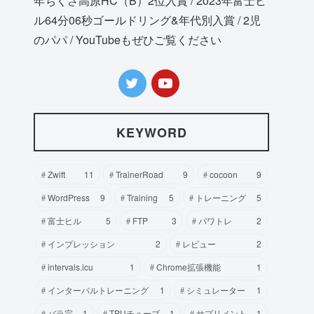
年ちくさ高原HC（B）2位入賞 / 2023年富士ヒ
ル64分06秒ゴールドリング&年代別入賞 / 2児
のパパ / YouTubeもぜひご覧ください
KEYWORD
Zwift
11
TrainerRoad
9
cocoon
9
WordPress
9
Training
5
トレーニング
5
富士ヒル
5
FTP
3
パワトレ
2
インプレッション
2
レビュー
2
intervals.icu
1
Chrome拡張機能
1
インターバルトレーニング
1
シミュレーター
1
バラ完
1
TPUチューブ
1
サプリメント
1